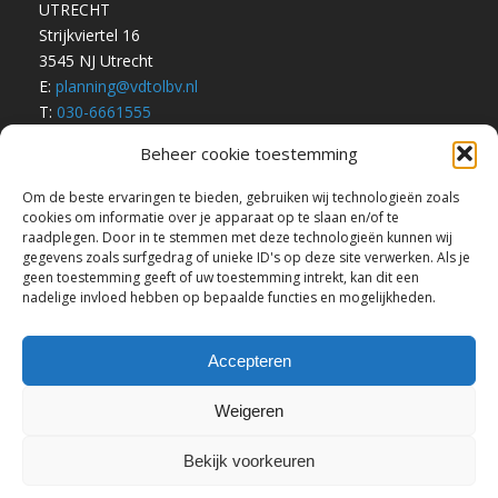
UTRECHT
Strijkviertel 16
3545 NJ Utrecht
E:
planning@vdtolbv.nl
T:
030-6661555
Beheer cookie toestemming
Om de beste ervaringen te bieden, gebruiken wij technologieën zoals
Algemene Voorwaarden
cookies om informatie over je apparaat op te slaan en/of te
Privacyverklaring
raadplegen. Door in te stemmen met deze technologieën kunnen wij
gegevens zoals surfgedrag of unieke ID's op deze site verwerken. Als je
geen toestemming geeft of uw toestemming intrekt, kan dit een
nadelige invloed hebben op bepaalde functies en mogelijkheden.
Accepteren
Weigeren
Bekijk voorkeuren