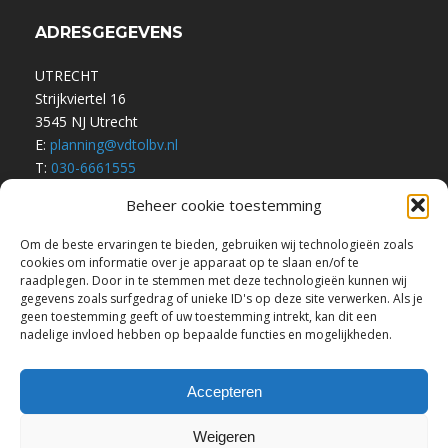
ADRESGEGEVENS
UTRECHT
Strijkviertel 16
3545 NJ Utrecht
E:
planning@vdtolbv.nl
T:
030-6661555
Beheer cookie toestemming
Om de beste ervaringen te bieden, gebruiken wij technologieën zoals
Algemene Voorwaarden
cookies om informatie over je apparaat op te slaan en/of te
Privacyverklaring
raadplegen. Door in te stemmen met deze technologieën kunnen wij
gegevens zoals surfgedrag of unieke ID's op deze site verwerken. Als je
geen toestemming geeft of uw toestemming intrekt, kan dit een
nadelige invloed hebben op bepaalde functies en mogelijkheden.
Accepteren
Weigeren