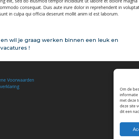
ing elit, sed do eiusmod tempor incididunt ut labore et dolore magna
 commodo consequat. Duis aute irure dolor in reprehenderit in voluptate 
unt in culpa qui officia deserunt mollit anim id est laborum.
en wil je graag werken binnen een leuk en
vacatures !
ene Voorwaarden
verklaring
Om de best
informatie
met deze t
deze site 
dit een na
Ac