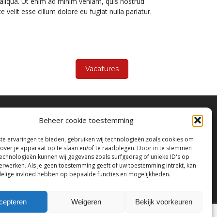
 aliqua. Ut enim ad minim veniam, quis nostrud
velit esse cillum dolore eu fugiat nulla pariatur.
Vacatures
Beheer cookie toestemming
e ervaringen te bieden, gebruiken wij technologieën zoals cookies om
 over je apparaat op te slaan en/of te raadplegen. Door in te stemmen
echnologieën kunnen wij gegevens zoals surfgedrag of unieke ID's op
verwerken. Als je geen toestemming geeft of uw toestemming intrekt, kan
delige invloed hebben op bepaalde functies en mogelijkheden.
cepteren
Weigeren
Bekijk voorkeuren