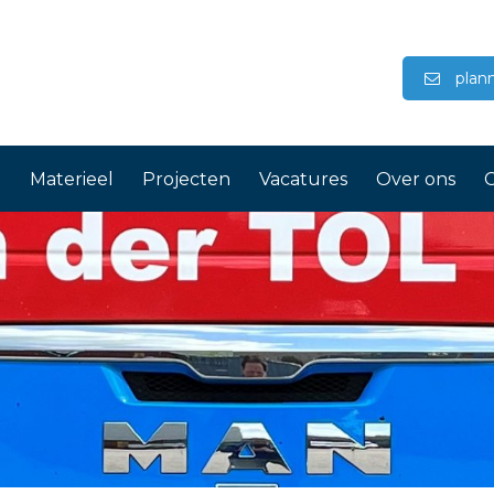
plann
t
Materieel
Projecten
Vacatures
Over ons