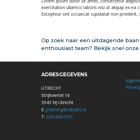
Lorem ipsum dolor sit amet, consectetur adipisc
exercitation ullamco laboris nisi ut aliquip ex ea
Excepteur sint occaecat cupidatat non proident, s
Op zoek naar een uitdagende baan 
enthousiast team? Bekijk snel onze 
ADRESGEGEVENS
Algem
Privacy
UTRECHT
Strijkviertel 16
3545 NJ Utrecht
E:
planning@vdtolbv.nl
T:
030-6661555