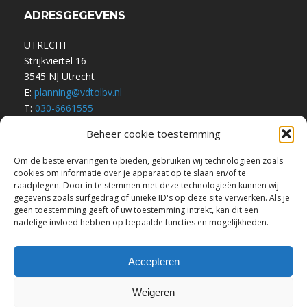
ADRESGEGEVENS
UTRECHT
Strijkviertel 16
3545 NJ Utrecht
E:
planning@vdtolbv.nl
T:
030-6661555
Beheer cookie toestemming
Om de beste ervaringen te bieden, gebruiken wij technologieën zoals
Algemene Voorwaarden
cookies om informatie over je apparaat op te slaan en/of te
Privacyverklaring
raadplegen. Door in te stemmen met deze technologieën kunnen wij
gegevens zoals surfgedrag of unieke ID's op deze site verwerken. Als je
geen toestemming geeft of uw toestemming intrekt, kan dit een
nadelige invloed hebben op bepaalde functies en mogelijkheden.
Accepteren
Weigeren